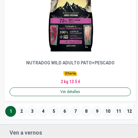
NUTRADOG WILD ADULTO PATO+PESCADO
Oferta
2 kg 13.5 €
Ver detalles
1
2
3
4
5
6
7
8
9
10
11
12
Ven a vernos