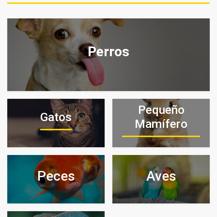
Perros
Pequeño
Gatos
Mamífero
Peces
Aves