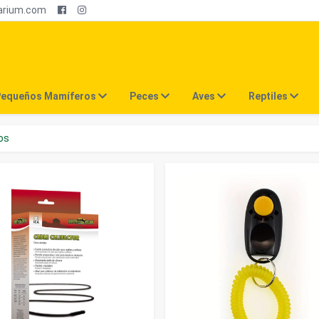
arium.com
equeños Mamíferos
Peces
Aves
Reptiles
os