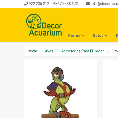
922 235 212
670 438 672
info@decoracu
Perros
Gatos
P
Inicio
Aves
Accesorios Para El Hogar
Otr