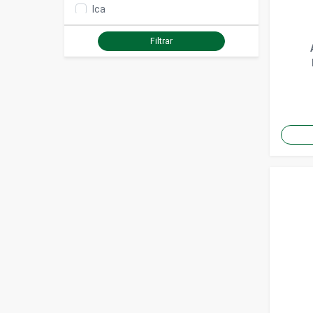
Ica
Savic
Filtrar
Duvo
Mates
Otros