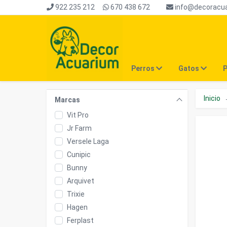
922 235 212
670 438 672
info@decoracu
Perros
Gatos
P
Inicio
Marcas
Vit Pro
Jr Farm
Versele Laga
Cunipic
Bunny
Arquivet
Trixie
Hagen
Ferplast