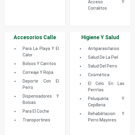
Acceso Y
Corralitos
Accesorios Calle
Higiene Y Salud
Para La Playa Y El
Antiparasitarios
Calor
Salud De La Piel
Bolsos Y Carritos
Salud Del Perro
Correaje Y Ropa
Cosmética
Deporte Con El
El Celo En Las
Perro
Perritas
Dispensadores Y
Peluqueria Y
Bolsas
Cepilleria
Para El Coche
Rehabilitacion Y
Transportines
Perro Mayores